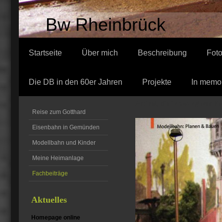
Bw Rheinbrück
Startseite
Über mich
Beschreibung
Fot
Die DB in den 60er Jahren
Projekte
In memo
Artikel, die in zwangloser F
Reise zum Gotthard
Eisenbahn in Gemünden
Modellbahn und Kinder
Meine Heimanlage
Fachbeiträge
Aktuelles
Homepage online