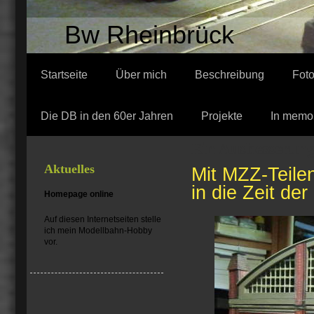
Bw Rheinbrück
Startseite
Über mich
Beschreibung
Fot
Die DB in den 60er Jahren
Projekte
In memo
Ein Ausbesserung
Aktuelles
Mit MZZ-Teile
in die Zeit d
Homepage online
Auf diesen Internetseiten stelle
ich mein Modellbahn-Hobby
vor.