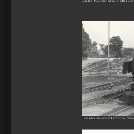
Lok der Baureihe 42 durchfährt den
Dampf und Diesel zwischen 
Eine 44er mit einem Erzzug in Ibbe