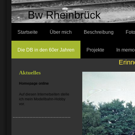
Bw Rheinbrück
Startseite
Über mich
Beschreibung
Fot
Die DB in den 60er Jahren
Projekte
In memo
Erinn
Aktuelles
Homepage online
Auf diesen Internetseiten stelle
ich mein Modellbahn-Hobby
vor.